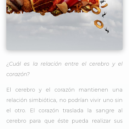
¿Cuál es la relación entre el cerebro y el
corazón?
El cerebro y el corazón mantienen una
relación simbiótica, no podrían vivir uno sin
el otro. El corazón traslada la sangre al
cerebro para que éste pueda realizar sus