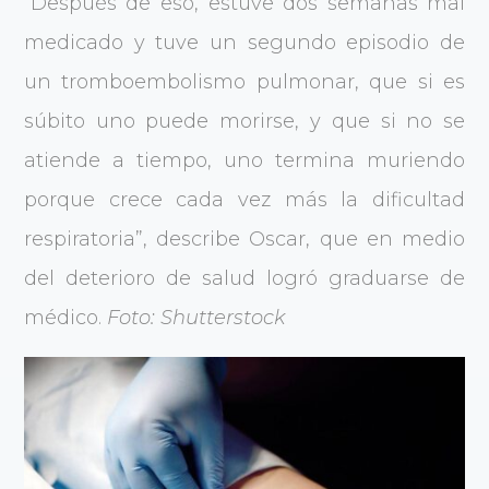
“Después de eso, estuve dos semanas mal
medicado y tuve un segundo episodio de
un tromboembolismo pulmonar, que si es
súbito uno puede morirse, y que si no se
atiende a tiempo, uno termina muriendo
porque crece cada vez más la dificultad
respiratoria”, describe Oscar, que en medio
del deterioro de salud logró graduarse de
médico.
Foto: Shutterstock