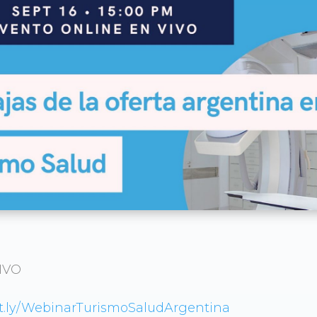
IVO
bit.ly/WebinarTurismoSaludArgentina