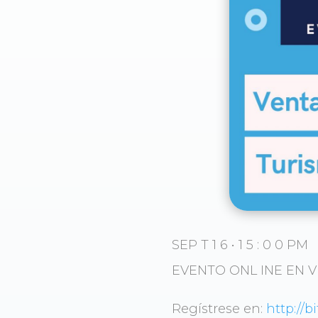
SEP T 1 6 • 1 5 : 0 0 PM
EVENTO ONL INE EN V
Regístrese en:
http://