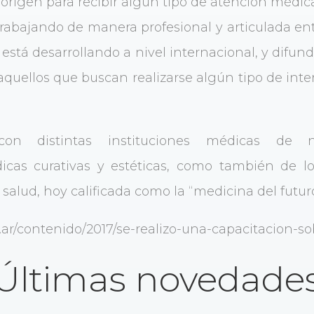
 origen para recibir algún tipo de atención médica
rabajando de manera profesional y articulada ent
está desarrollando a nivel internacional, y difund
 aquellos que buscan realizarse algún tipo de int
con distintas instituciones médicas de n
icas curativas y estéticas, como también de l
salud, hoy calificada como la “medicina del futuro
ov.ar/contenido/2017/se-realizo-una-capacitacion-
Últimas novedade