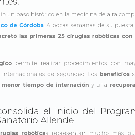
ntes.
io un paso histórico en la medicina de alta compl
gico de Córdoba
. A pocas semanas de su puesta
cretó las primeras 25 cirugías robóticas con
gico
permite realizar procedimientos con may
 internacionales de seguridad. Los
beneficios
s
,
menor tiempo de internación
y una
recupera
onsolida el inicio del Progr
Sanatorio Allende
rugías robótica
s representan mucho más qu