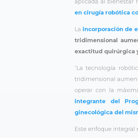
aplicada al bienestar 
en cirugía robótica c
La
incorporación de e
tridimensional aume
exactitud quirúrgica
“La tecnología robóti
tridimensional aument
operar con la máxima
integrante del Pro
ginecológica del mis
Este enfoque integral 