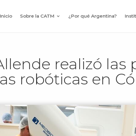
Inicio
Sobre la CATM
¿Por qué Argentina?
Inst
llende realizó las
ías robóticas en C