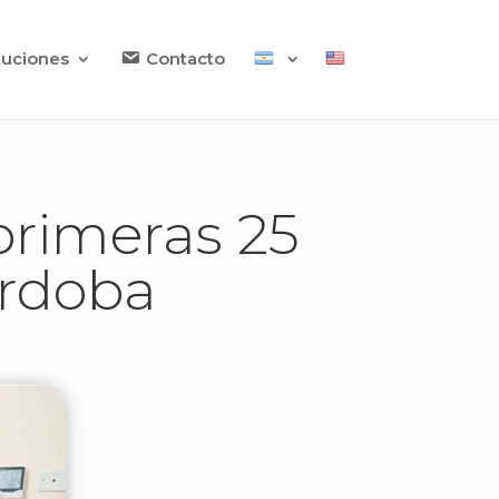
ituciones
Contacto
 primeras 25
órdoba