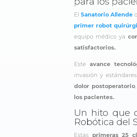
para los pacie
El
Sanatorio Allende
d
primer robot quirúr
equipo médico ya
con
satisfactorios.
Este
avance tecnoló
invasión y estándares
dolor postoperatorio
los pacientes.
Un hito que c
Robótica del 
Estas
primeras 25 ci