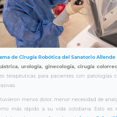
ama de Cirugía Robótica del Sanatorio Allende
ástrica, urología, ginecología, cirugía colorrec
s terapéuticas para pacientes con patologías 
asivas.
 tuvieron menos dolor, menor necesidad de anal
orno más rápido a su vida cotidiana. Esto es 