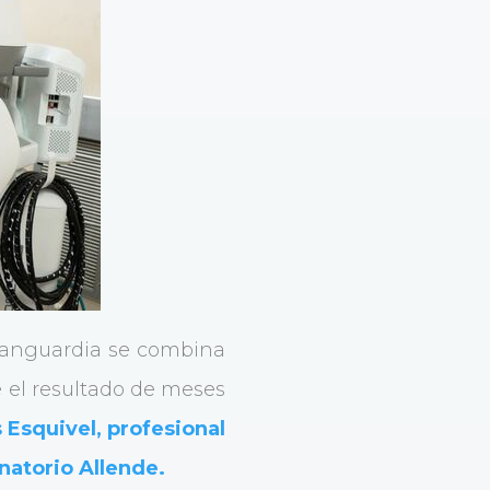
 vanguardia se combina
e el resultado de meses
 Esquivel, profesional
natorio Allende.