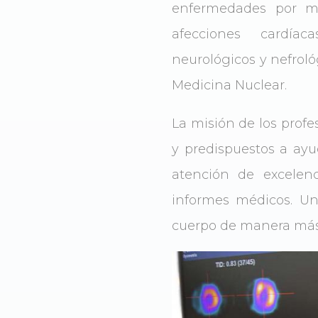
enfermedades por me
afecciones cardíaca
neurológicos y nefroló
Medicina Nuclear.
La misión de los profe
y predispuestos a ayud
atención de excelenc
informes médicos. Un
cuerpo de manera más 