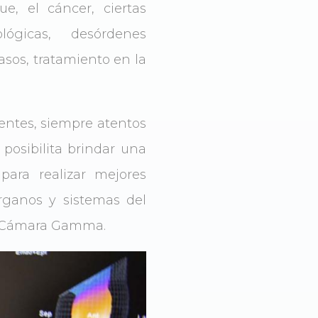
, el cáncer, ciertas
ológicas, desórdenes
asos, tratamiento en la
ientes, siempre atentos
 posibilita brindar una
para realizar mejores
rganos y sistemas del
la Cámara Gamma.