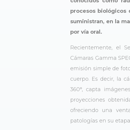
conocidos como radi
procesos biológicos 
suministran, en la m
por vía oral.
Recientemente, el Se
Cámaras Gamma SPECT 
emisión simple de foto
cuerpo. Es decir, la 
360°, capta imágenes
proyecciones obtenida
ofreciendo una venta
patologías en su etap