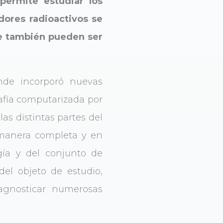
permite estudiar los
dores radioactivos se
ue también pueden ser
ende incorporó nuevas
fía computarizada por
as distintas partes del
e manera completa y en
gía y del conjunto de
del objeto de estudio,
iagnosticar numerosas