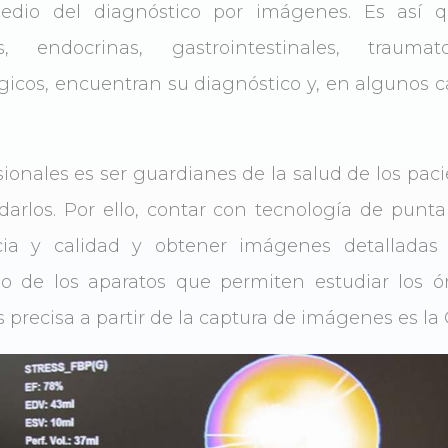
dio del diagnóstico por imágenes. Es así que
s, endocrinas, gastrointestinales, traumat
gicos, encuentran su diagnóstico y, en algunos c
sionales es ser guardianes de la salud de los pac
arlos. Por ello, contar con tecnología de punta
ia y calidad y obtener imágenes detalladas 
o de los aparatos que permiten estudiar los ó
precisa a partir de la captura de imágenes es 