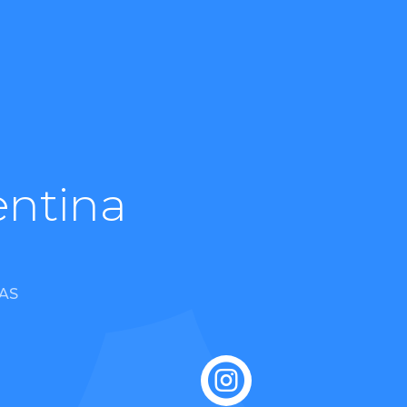
entina
AS
