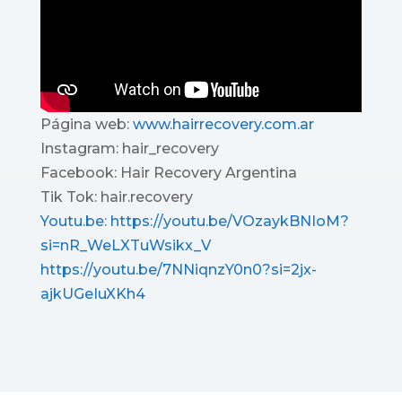
Página web:
www.hairrecovery.com.ar
Instagram: hair_recovery
Facebook: Hair Recovery Argentina
Tik Tok: hair.recovery
Youtu.be
:
https://youtu.be/
VOzaykBNIoM?
si=nR_WeLXTuWsikx_
V
https://youtu.be/7NNiqnzY0n0?
si=2jx-
ajkUGeIuXKh4