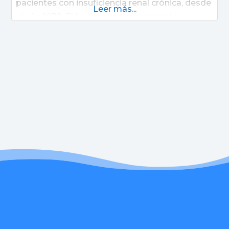
pacientes con insuficiencia renal crónica, desde
Leer más...
el año 1978. El Instituto es actualmente
reconocido tanto nacional como
internacionalmente por su actividad
asistencial, académica y científica. ITAC es líder
en trasplantes renales en Argentina y referente
en la región, brindando una atención