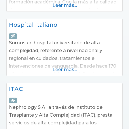
formación académica. Con la más alta calidad
Leer más...
de servicio, respaldo tecnológico de última
generación aplicado a la salud y profesionales
Hospital Italiano
especialistas altamente capacitados, el
Hospital Alemán se posiciona como un
establecimiento insignia en procesos de
Somos un hospital universitario de alta
innovación y
complejidad, referente a nivel nacional y
regional en cuidados, tratamientos e
intervenciones de vanguardia. Desde hace 170
Leer más...
años brindamos asistencia médica, innovando,
educando e investigando. Trabajamos para
ITAC
marcar el rumbo de la medicina en Argentina y
la región, aportando los más destacados hitos
médicos y científicos. Nos estimula encontrar
Nephrology S.A., a través de Instituto de
la solución a los problemas
Trasplante y Alta Complejidad (ITAC), presta
servicios de alta complejidad para los