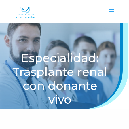
Especialidad:
Trasplante renal
con donante
vivo