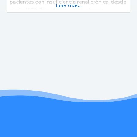
pacientes con insuficiencia renal crónica, desde
Leer más...
el año 1978. El Instituto es actualmente
reconocido tanto nacional como
internacionalmente por su actividad
asistencial, académica y científica. ITAC es líder
en trasplantes renales en Argentina y referente
en la región, brindando una atención