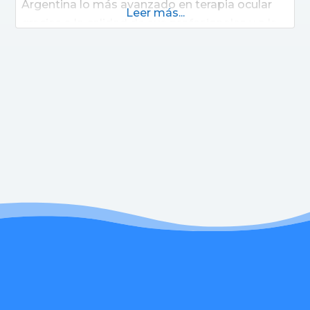
Argentina lo más avanzado en terapia ocular
Leer más...
gracias a la calidad de sus profesionales y a la
alta tecnología. Cubre todos los aspectos de la
prevención, tratamiento, rehabilitación y
docencia, mediante la estructura más grande
de