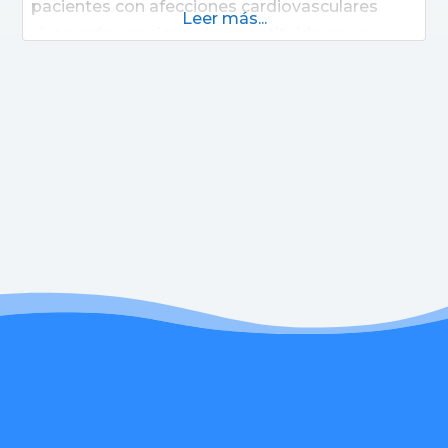
pacientes con afecciones cardiovasculares
Leer más...
vivan más y mejor se ha constituido en un
centro de excelencia en el tratamiento de las
enfermedades cardiovasculares y es hoy
reconocida como una institución que marca
tendencias en el conocimiento y tratamiento