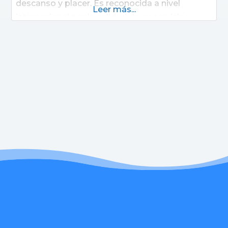
descanso y placer. Es reconocida a nivel
Leer más...
internacional por la calidad de su servicios.
Todos sus tratamientos médicos están
certificados por normas internacionales de
calidad ISO9000.