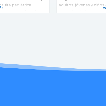
nsulta pediátrica
adultos, jóvenes y niños
s...
Lee
a atención integral y
Tiene dos Sedes, una en 
ientes. Buscamos
Buenos Aires, y otra en E
os y pronósticos,
capital. En su sede Belgr
e técnicas más
iento científico y
 el campo de la