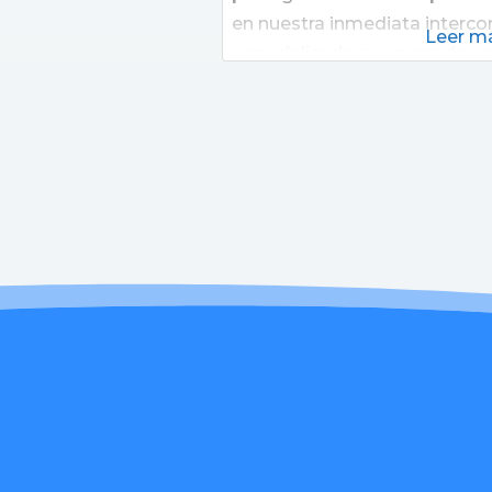
en nuestra inmediata interco
Leer má
especializada, asegurando un
oportuna para nuestros pac
siempre mejorar los resultad
desarrollando continuament
avanzadas, aplicando conocim
tecnológico de vanguardia en