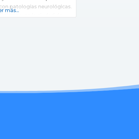
 con patologías neurológicas.
r más...
Belgrano, en la ciudad de
scobar, en las afueras de la
ano ofrece alta