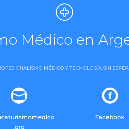
mo Médico en Arg
ROFESIONALISMO MÉDICO Y TECNOLOGÍA SIN ESPER


@caturismomedico
Facebook
.org