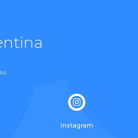
entina
AS

Instagram