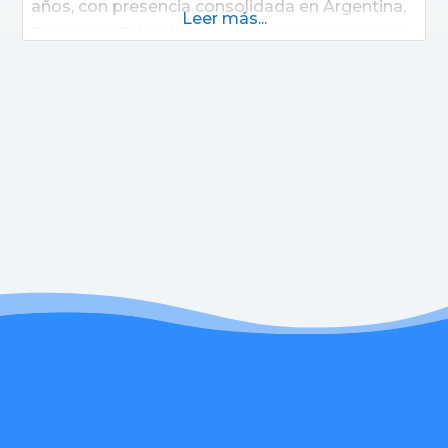
años, con presencia consolidada en Argentina,
Leer más...
Ecuador y Colombia. Contamos con un equipo
de profesionales de distintas disciplinas que
trabaja comprometidamente para brindar
cuidados humanos de la más alta calidad.
Innovamos en el cuidado de la Salud Digital
con