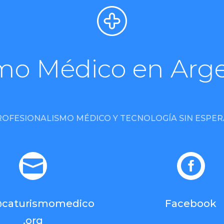
mo Médico en Arg
ROFESIONALISMO MÉDICO Y TECNOLOGÍA SIN ESPER


@caturismomedico
Facebook
.org