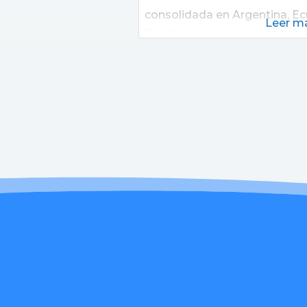
consolidada en Argentina, E
Leer má
Contamos con un equipo de 
distintas disciplinas que trab
comprometidamente para br
humanos de la más alta cali
cuidado de la Salud Digital c