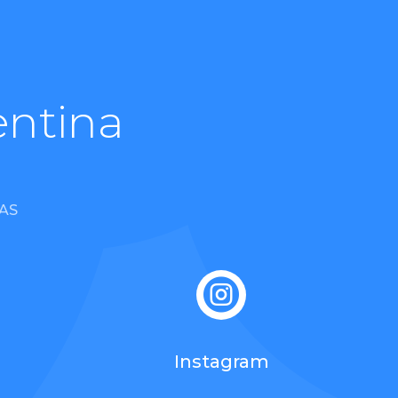
entina
AS

Instagram