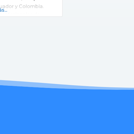
cuador y Colombia.
s...
profesionales de
aja
indar cuidados
dad. Innovamos en el
on