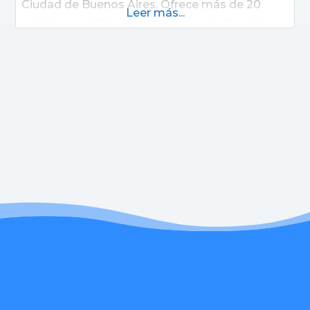
Ciudad de Buenos Aires. Ofrece más de 20
Leer más...
servicios médicos, tanto en su sede Central,
ubicada estratégicamente en el centro de la
Ciudad, así como en su sede Congreso. Cuenta
con el equipamiento tecnológico más
avanzado del país