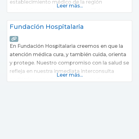
establecimiento médico de la región
Leer más...
patagónica, en infraestructura edilicia,
complejidad de servicios y nivel de tecnología
Fundación Hospitalaria
aplicada a salud. Forma parte de Grupo
Amanus,una corporación de empresas
dedicadas a la salud con más de 800
En Fundación Hospitalaria creemos en que la
atención médica cura, y también cuida, orienta
y protege. Nuestro compromiso con la salud se
refleja en nuestra inmediata interconsulta
Leer más...
pediátrica especializada, asegurando una
atención integral y oportuna para nuestros
pacientes. Buscamos siempre mejorar los
resultados y pronósticos, desarrollando
continuamente técnicas más avanzadas,
aplicando conocimiento científico y
tecnológico de vanguardia en el campo de la