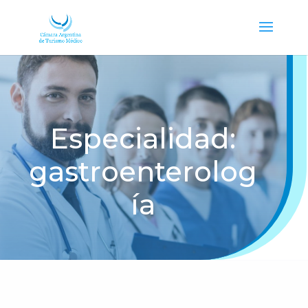
Especialidad:
gastroenterolog
ía