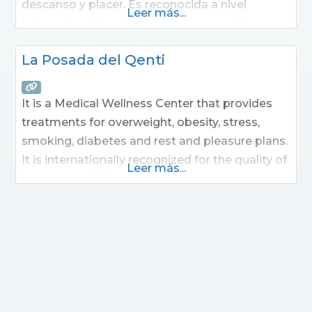
descanso y placer. Es reconocida a nivel
Leer más...
internacional por la calidad de su servicios.
Todos sus tratamientos médicos están
La Posada del Qenti
certificados por normas internacionales de
calidad ISO9000.
It is a Medical Wellness Center that provides
treatments for overweight, obesity, stress,
smoking, diabetes and rest and pleasure plans.
It is internationally recognized for the quality of
Leer más...
its services. All its medical treatments are
certified by international quality standards
ISO9000.