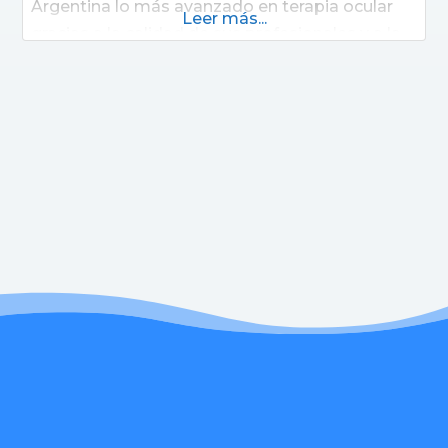
Argentina lo más avanzado en terapia ocular
Leer más...
gracias a la calidad de sus profesionales y a la
alta tecnología. Cubre todos los aspectos de la
prevención, tratamiento, rehabilitación y
docencia, mediante la estructura más grande
de