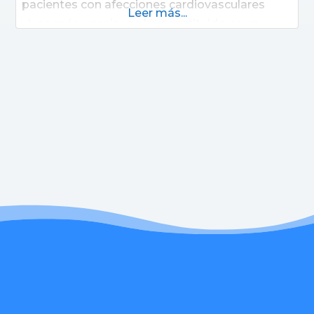
pacientes con afecciones cardiovasculares
Leer más...
vivan más y mejor se ha constituido en un
centro de excelencia en el tratamiento de las
enfermedades cardiovasculares y es hoy
reconocida como una institución que marca
tendencias en el conocimiento y tratamiento