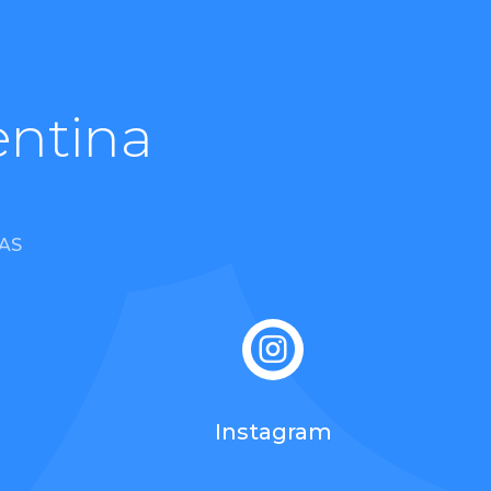
entina
AS

Instagram