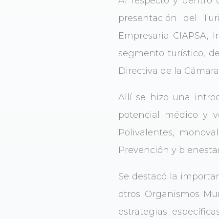
Al respecto y dentro 
presentación del Tu
Empresaria CIAPSA, In
segmento turístico,
Directiva de la Cámara
Allí se hizo una intr
potencial médico y ve
Polivalentes, monoval
Prevención y bienestar
Se destacó la importan
otros Organismos Muni
estrategias específic