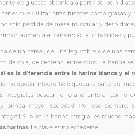
ente de glucosa obtenida a partir de los hidratos,
ener que utilizar otras fuentes como grasas y 
 no solo pérdida de masa muscular y deshidrat
umor, aumenta el cansancio, la irritabilidad y p
nda de un cereal, de una legumbre o de una sem
, de chía, de centeno, entre otros. La harina se l
ál es la diferencia entre la harina blanca y el 
ado, no queda íntegro. Sólo queda la parte del me
as integrales poseen el grano entero, por lo q
 y brinda mayor saciedad. Por eso siempre, s
integral. Si bien la harina integral es mucho má
as harinas
. La clave es no excederse.