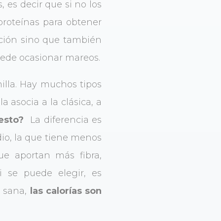
 es decir que si no los
proteínas para obtener
ación sino que también
uede ocasionar mareos.
illa. Hay muchos tipos
a asocia a la clásica, a
resto?
La diferencia es
dio, la que tiene menos
ue aportan más fibra,
i se puede elegir, es
s sana,
las calorías son