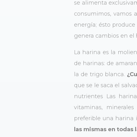
se alimenta exclusivam
consumimos, vamos a t
energía; ésto produce
genera cambios en el h
La harina es la molie
de harinas: de amaranto
la de trigo blanca.
¿Cu
que se le saca el salv
nutrientes Las harin
vitaminas, minerales
preferible una harina 
las mismas en todas l