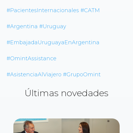
#PacientesInternacionales
#CATM
#Argentina
#Uruguay
#EmbajadaUruguayaEnArgentina
#OmintAssistance
#AsistenciaAlViajero
#GrupoOmint
Últimas novedades