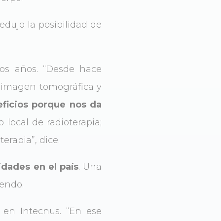
edujo la posibilidad de
dos años. “Desde hace
a imagen tomográfica y
eficios porque nos da
 local de radioterapia;
erapia”, dice.
idades en el país
. Una
iendo.
l en Intecnus. “En ese