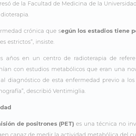
esó de la Facultad de Medicina de la Universida
dioterapia.
ermedad crónica que s
egún los estadios tiene p
 estrictos”, insiste.
os años en un centro de radioterapia de refer
ían con estudios metabólicos que eran una nov
r al diagnóstico de esta enfermedad previo a lo
grafía”, describió Ventimiglia.
idad
isión de positrones (PET)
es una técnica no inv
en capaz de medir la actividad metabólica del cu