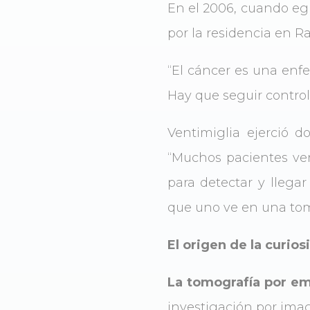
En el 2006, cuando egr
por la residencia en Ra
“El cáncer es una enf
Hay que seguir controles
Ventimiglia ejerció d
“Muchos pacientes ven
para detectar y llega
que uno ve en una tomo
El origen de la curios
La tomografía por em
investigación por imag