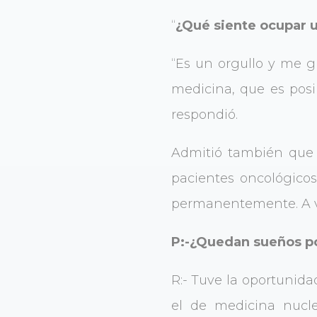
“
¿Qué siente ocupar u
“Es un orgullo y me gu
medicina, que es posib
respondió.
Admitió también que 
pacientes oncológico
permanentemente. A ve
P:-¿Quedan sueños p
R:- Tuve la oportunida
el de medicina nucl