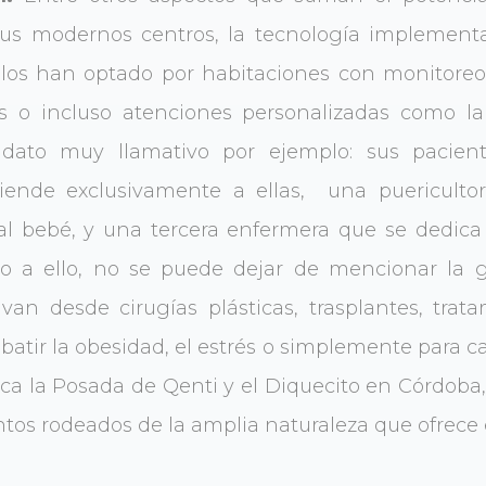
us modernos centros, la tecnología implementad
ellos han optado por habitaciones con monitore
es o incluso atenciones personalizadas como l
 dato muy llamativo por ejemplo: sus pacie
iende exclusivamente a ellas, una puericult
l bebé, y una tercera enfermera que se dedica 
o a ello, no se puede dejar de mencionar la 
an desde cirugías plásticas, trasplantes, trat
atir la obesidad, el estrés o simplemente para cam
aca la Posada de Qenti y el Diquecito en Córdoba
ntos rodeados de la amplia naturaleza que ofrece e