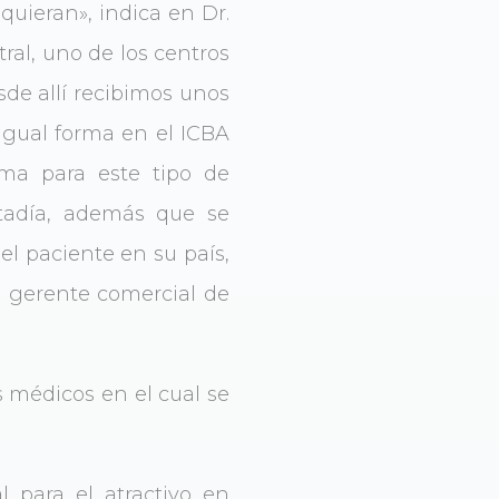
equieran», indica en Dr.
ral, uno de los centros
sde allí recibimos unos
igual forma en el ICBA
ama para este tipo de
stadía, además que se
l paciente en su país,
i, gerente comercial de
s médicos en el cual se
 para el atractivo en