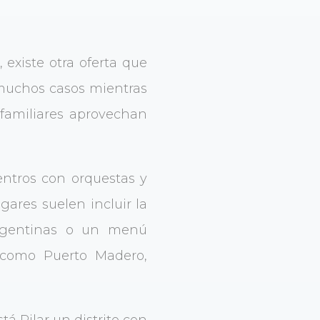
existe otra oferta que
 muchos casos mientras
familiares aprovechan
entros con orquestas y
gares suelen incluir la
argentinas o un menú
s como Puerto Madero,
tá Pilar un distrito con