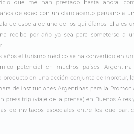
rvicio que me han prestado hasta ahora, co
ños de edad con un claro acento peruano a un
la de espera de uno de los quirófanos. Ella es uno
na recibe por año ya sea para someterse a u
r.
s años el turismo médico se ha convertido en un
ómico potencial en muchos países. Argentina
o producto en una acción conjunta de Inprotur, 
ara de Instituciones Argentinas para la Promoci
 press trip (viaje de la prensa) en Buenos Aire
ás de invitados especiales entre los que partici