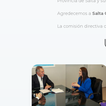
Provincia de Salta y su
Agredecemos a
Salta
La comisión directiva 