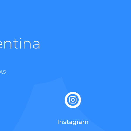
entina
AS

Instagram