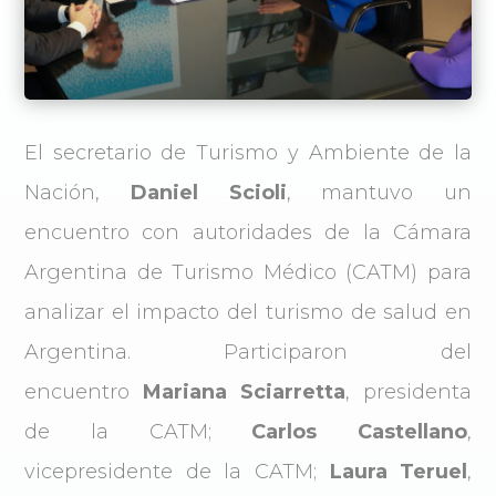
El secretario de Turismo y Ambiente de la
Nación,
Daniel Scioli
, mantuvo un
encuentro con autoridades de la Cámara
Argentina de Turismo Médico (CATM) para
analizar el impacto del turismo de salud en
Argentina. Participaron del
encuentro
Mariana Sciarretta
, presidenta
de la CATM;
Carlos Castellano
,
vicepresidente de la CATM;
Laura Teruel
,